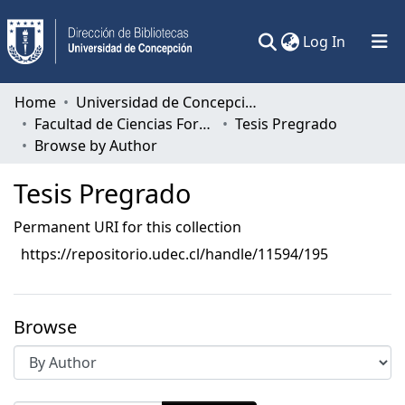
(current)
Log In
Communities & Collections
Home
Universidad de Concepción
Facultad de Ciencias Forestales
Tesis Pregrado
All of DSpace
Browse by Author
Tesis Pregrado
Permanent URI for this collection
https://repositorio.udec.cl/handle/11594/195
Browse