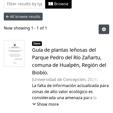
Browsing Tesis Pregrado by Author "Ab
Browse
All browse results
Now showing
1 - 1 of 1
Item
Guía de plantas leñosas del
Parque Pedro del Río Zañartu,
comuna de Hualpén, Región del
Biobío.
(
Universidad de Concepción
,
2024
)
Aburto Cabezas, Fernanda Ignacia
La falta de información actualizada para
;
Peña
Fernández, Eduardo Arturo
zonas de alto valor ecológico es
considerada una amenaza para la
biodiversidad y estabilidad de los
Show more
ecosistemas, lo que puede conllevar