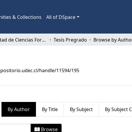
ties & Collections
All of DSpace
Facultad de Ciencias Forestales
Tesis Pregrado
Browse by Autho
epositorio.udec.cl/handle/11594/195
By Author
By Title
By Subject
By Subject 
by Author "Aburto Guerrero, Felip
Browse