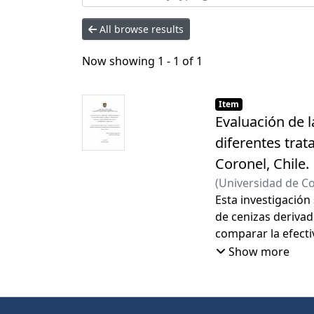
All browse results
Now showing
1 - 1 of 1
Item
Evaluación de l
diferentes trat
Coronel, Chile.
(
Universidad de C
Esta investigación
de cenizas derivado
comparar la efecti
suelos complementa
Show more
mediante el anális
lombrices. Los res
superior al proces