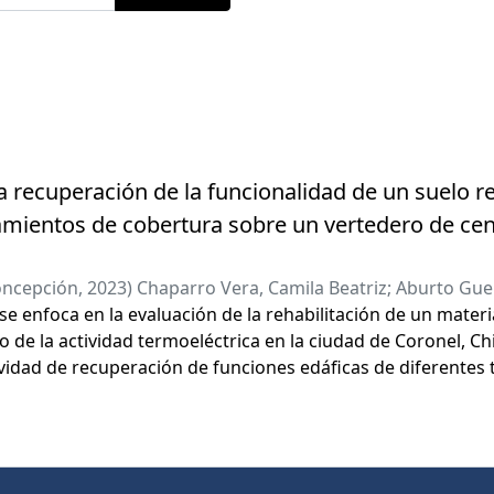
a recuperación de la funcionalidad de un suelo r
amientos de cobertura sobre un vertedero de cen
oncepción
,
2023
)
Chaparro Vera, Camila Beatriz
;
Aburto Guer
 se enfoca en la evaluación de la rehabilitación de un materi
 de la actividad termoeléctrica en la ciudad de Coronel, Chi
vidad de recuperación de funciones edáficas de diferentes
rias a las acciones la plantación de especies leñosas nativa
is de indicadores biológicos como la respiración del suelo, 
ultados revelan que la adición de coberturas y semillas de
o espontáneo en el ecosistema, acelerando la recuperación d