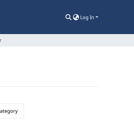
Log In
r
Category
e Andrés"