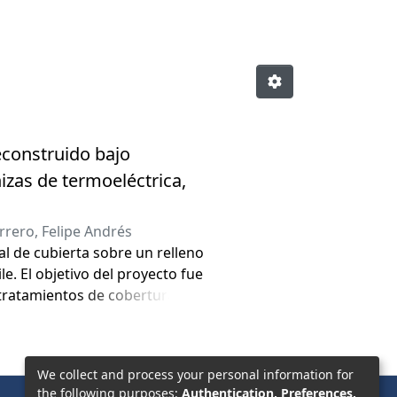
econstruido bajo
izas de termoeléctrica,
rero, Felipe Andrés
al de cubierta sobre un relleno
le. El objetivo del proyecto fue
 tratamientos de cobertura de
s. Lo anterior se realizó
carbono (%) y presencia de
 pastos permite una sucesión
We collect and process your personal information for
e la funcionalidad edáfica y la
the following purposes:
Authentication, Preferences,