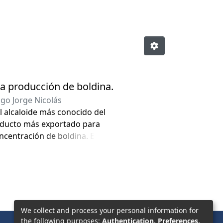
la producción de boldina.
go Jorge Nicolás
El alcaloide más conocido del
producto más exportado para
ncentración de boldina. El
 a escala industrial, por lo que
da por literatura indica que se
n suspensión a partir de tejidos
ntan varias limitaciones.
ambium vascular obteniendo
We collect and process your personal information for
ión de metabolitos secundarios
the following purposes:
Authentication, Preferences,