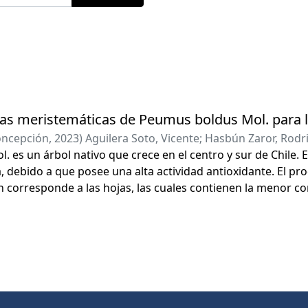
ulas meristemáticas de Peumus boldus Mol. para 
oncepción
,
2023
)
Aguilera Soto, Vicente
;
Hasbún Zaror, Rodri
 es un árbol nativo que crece en el centro y sur de Chile. 
a, debido a que posee una alta actividad antioxidante. El 
ón corresponde a las hojas, las cuales contienen la menor co
limitaciones que dificultan la obtención de material vegetal
nativas tecnológicas para la obtención de boldina. La búsque
e cultivos convencionales, síntesis química, hasta cultivos e
obtención de metabolitos especializados, sin embargo, prese
 utilizado el aislamiento de células meristemáticas del c
s para la
unos productos naturales. Otra alternativa para la producc