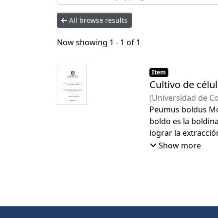
All browse results
Now showing
1 - 1 of 1
Item
Cultivo de cél
(
Universidad de C
Peumus boldus Mol.
boldo es la boldin
lograr la extracci
boldo posee varias 
Show more
se necesitan alter
han utilizado desd
vegetales para la 
Últimamente, se ha
resultados óptimo
producción de alg