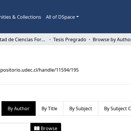
ties & Collections
All of DSpace
Facultad de Ciencias Forestales
Tesis Pregrado
Browse by Autho
epositorio.udec.cl/handle/11594/195
By Author
By Title
By Subject
By Subject 
y Author "Aguilera Soto, Vicente"
Browse