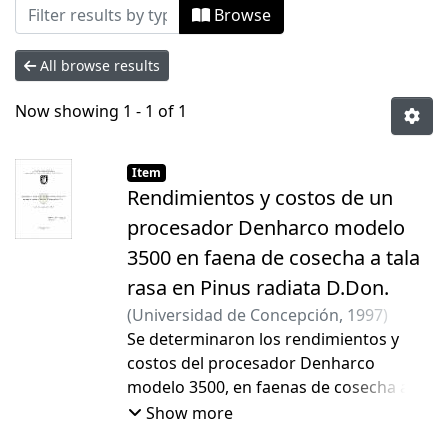
Browsing Tesis Pregrado by Author "Al
Browse
All browse results
Now showing
1 - 1 of 1
Item
Rendimientos y costos de un
procesador Denharco modelo
3500 en faena de cosecha a tala
rasa en Pinus radiata D.Don.
(
Universidad de Concepción
,
1997
)
Altamirano Campos, Edgar Paul
Se determinaron los rendimientos y
;
Lineros
Parra, Manuel Alberto
costos del procesador Denharco
;
Messer Mella,
Ulises
modelo 3500, en faenas de cosecha a
tala rasa de Pinus radiata D Don. en dos
Show more
predios de propiedad de Bosques