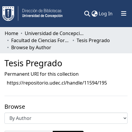
(current)
Log In
Communities & Collections
Home
Universidad de Concepción
Facultad de Ciencias Forestales
Tesis Pregrado
All of DSpace
Browse by Author
Tesis Pregrado
Permanent URI for this collection
https://repositorio.udec.cl/handle/11594/195
Browse