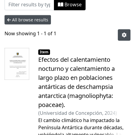
Browsing Tesis Pregrado by Author "Al
Browse
All browse results
Now showing
1 - 1 of 1
Item
Efectos del calentamiento
nocturno y calentamiento a
largo plazo en poblaciones
antárticas de deschampsia
antarctica (magnoliophyta:
poaceae).
(
Universidad de Concepción
,
2024
)
Altamirano Quezada, Byron
El cambio climático ha impactado la
;
Sáez
Delgado, Patricia Lisette
Península Antártica durante décadas,
;
Hernández de
la Torre, Martha de La Caridad
volviéndola altamente vulnerable. Las