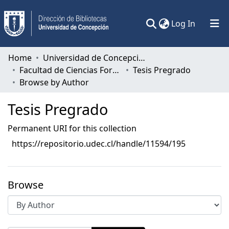
(current)
Log In
Communities & Collections
Home
Universidad de Concepción
Facultad de Ciencias Forestales
Tesis Pregrado
All of DSpace
Browse by Author
Tesis Pregrado
Permanent URI for this collection
https://repositorio.udec.cl/handle/11594/195
Browse