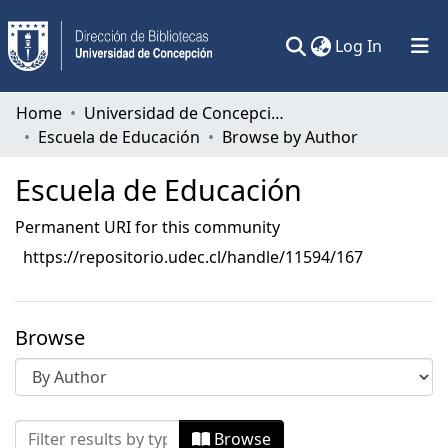
(current)
Log In
Communities & Collections
Home
Universidad de Concepción
Escuela de Educación
Browse by Author
All of DSpace
Escuela de Educación
Permanent URI for this community
https://repositorio.udec.cl/handle/11594/167
Browse
Browsing Escuela de Educación by Autho
Browse