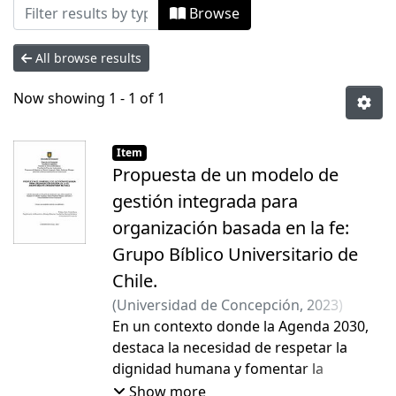
Browsing Tesis Magíster by Author "Bru
Browse
All browse results
Now showing
1 - 1 of 1
Item
Propuesta de un modelo de
gestión integrada para
organización basada en la fe:
Grupo Bíblico Universitario de
Chile.
(
Universidad de Concepción
,
2023
)
Matus Calabrano, Paola Alejandra
En un contexto donde la Agenda 2030,
;
Bruna Jofré, Carola Eugenia
destaca la necesidad de respetar la
dignidad humana y fomentar la
sustentabilidad, y considerando la
Show more