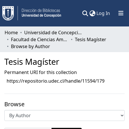
(current)
Log In
Communities & Collections
Home
Universidad de Concepción
Facultad de Ciencias Ambientales
Tesis Magíster
All of DSpace
Browse by Author
Tesis Magíster
Permanent URI for this collection
https://repositorio.udec.cl/handle/11594/179
Browse