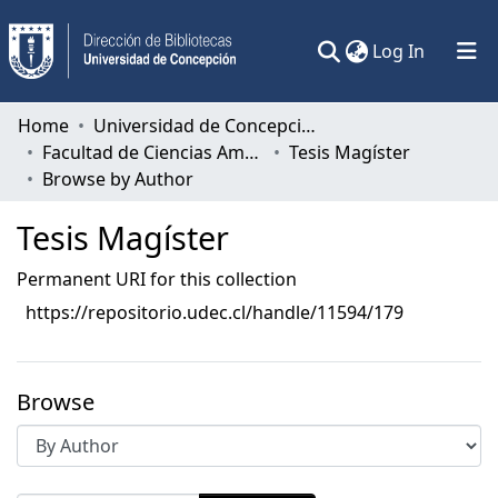
(current)
Log In
Communities & Collections
Home
Universidad de Concepción
Facultad de Ciencias Ambientales
Tesis Magíster
All of DSpace
Browse by Author
Tesis Magíster
Permanent URI for this collection
https://repositorio.udec.cl/handle/11594/179
Browse