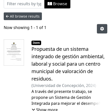
Browsing Tesis Magíster by Author "Fle
Browse
All browse results
Now showing
1 - 1 of 1
Item
Propuesta de un sistema
integrado de gestión ambiental,
laboral y social para un centro
municipal de valoración de
residuos.
(
Universidad de Concepción
,
2024
)
Fleitas Matto, Diomedes Juan Abel
A través del presente trabajo, se
;
González Sánchez, Patricia del Carmen
propone un Sistema de Gestión
Integrada para mejorar el desempeño
ambiental, laboral y social del Centro
Show more