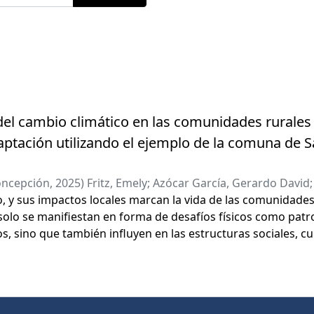
del cambio climático en las comunidades rurales
tación utilizando el ejemplo de la comuna de San
oncepción
,
2025
)
Fritz, Emely
;
Azócar García, Gerardo David
o, y sus impactos locales marcan la vida de las comunidade
olo se manifiestan en forma de desafíos físicos como patr
s, sino que también influyen en las estructuras sociales, c
as regiones afectadas. Especialmente en países como Chile,
ática, presenta una alta vulnerabilidad frente a las consecu
omunidades rurales, en particular, se encuentran en el punto
xigencias de los desarrollos globales (IPCC 2014, Bergrami