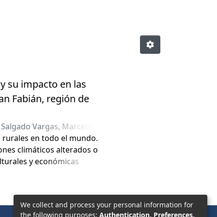
 y su impacto en las
 Fabián, región de
;
Salgado Vargas, Marcela
s rurales en todo el mundo.
ones climáticos alterados o
ulturales y económicas
 que, debido a su diversidad
encias del cambio climático
 de tensión entre tradición,
We collect and process your personal information for
ni & Rasse 2022). Regiones como
the following purposes:
Authentication, Preferences,