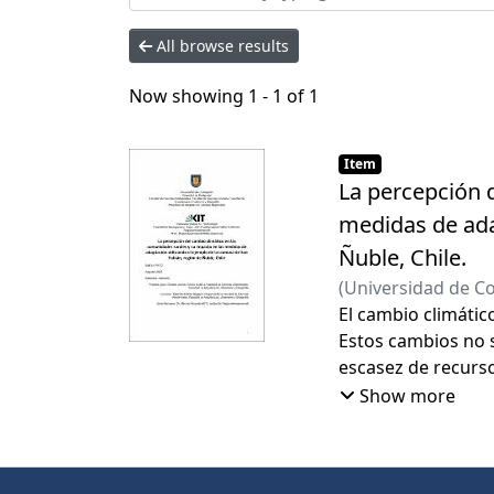
All browse results
Now showing
1 - 1 of 1
Item
La percepción 
medidas de adap
Ñuble, Chile.
(
Universidad de C
Andrea
El cambio climátic
Estos cambios no s
escasez de recurso
desarrolladas en l
Show more
topográfica y clim
(IPCC 2019). Las c
adaptación y las e