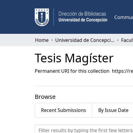
Communi
Home
Universidad de Concepción
Tesis Magíster
Permanent URI for this collection
https://r
Browse
Recent Submissions
By Issue Date
Browsing Tesis Magíster b