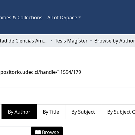
ties & Collections
All of DSpace
Facultad de Ciencias Ambientales
Tesis Magíster
Browse by Autho
epositorio.udec.cl/handle/11594/179
By Author
By Title
By Subject
By Subject 
y Author "Fritz, Emely"
Browse