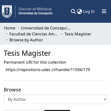
(current)
Log In
Communities & Collections
Home
Universidad de Concepción
Facultad de Ciencias Ambientales
Tesis Magíster
All of DSpace
Browse by Author
Tesis Magíster
Permanent URI for this collection
https://repositorio.udec.cl/handle/11594/179
Browse