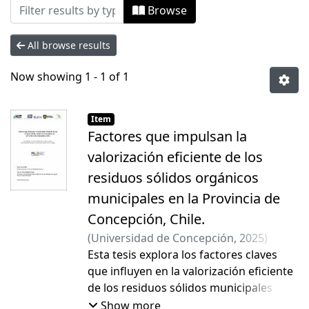
Browsing Tesis Magíster by Author "Griff
Browse
All browse results
Now showing
1 - 1 of 1
Item
Factores que impulsan la
valorización eficiente de los
residuos sólidos orgánicos
municipales en la Provincia de
Concepción, Chile.
(
Universidad de Concepción
,
2025
)
Griffin, Flora Michelle
Esta tesis explora los factores claves
;
Salgado Vargas,
Marcela Andrea
que influyen en la valorización eficiente
de los residuos sólidos municipales
orgánicos (RSMO) en la Provincia de
Show more