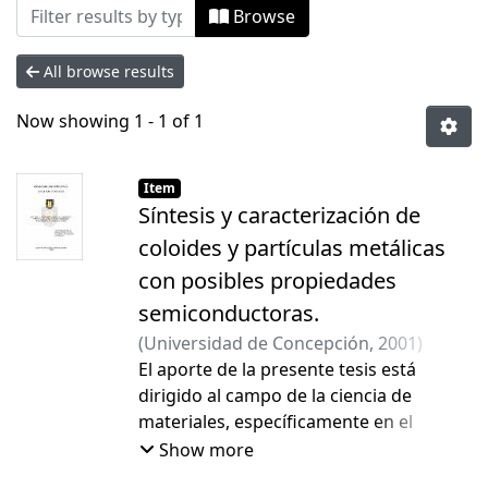
Browsing Tesis Doctorado by Author "Ac
Browse
All browse results
Now showing
1 - 1 of 1
Item
Síntesis y caracterización de
coloides y partículas metálicas
con posibles propiedades
semiconductoras.
(
Universidad de Concepción
,
2001
)
Acuña Elgueta, José Francisco
El aporte de la presente tesis está
;
Cárdenas
Triviño, Galo
dirigido al campo de la ciencia de
materiales, específicamente en el
estudio de las características de
Show more
nanopartículas con núcleos metálicos