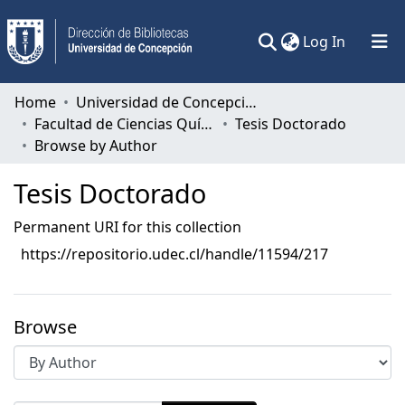
(current)
Log In
Communities & Collections
Home
Universidad de Concepción
Facultad de Ciencias Químicas
Tesis Doctorado
All of DSpace
Browse by Author
Tesis Doctorado
Permanent URI for this collection
https://repositorio.udec.cl/handle/11594/217
Browse