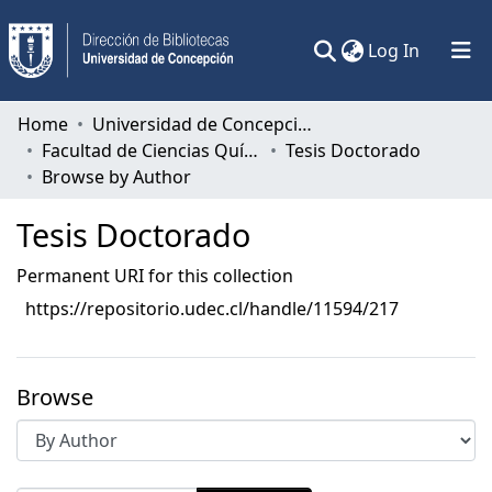
(current)
Log In
Communities & Collections
Home
Universidad de Concepción
Facultad de Ciencias Químicas
Tesis Doctorado
All of DSpace
Browse by Author
Tesis Doctorado
Permanent URI for this collection
https://repositorio.udec.cl/handle/11594/217
Browse