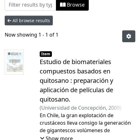
Browsing Tesis Doctorado by Author "
Browse
All browse results
Now showing
1 - 1 of 1
Item
Estudio de biomateriales
compuestos basados en
quitosano : preparación y
aplicación de películas de
quitosano.
(
Universidad de Concepción
,
2009
)
Anaya Domínguez, Paola Ximena
En Chile, la gran explotación de
;
Cárdenas Triviño, Galo
crustáceos lleva consigo la generación
de gigantescos volúmenes de
caparazones a partir de los cuales se
Show more