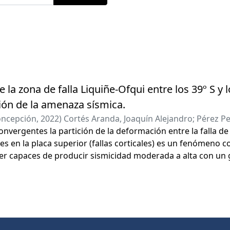
 la zona de falla Liquiñe-Ofqui entre los 39º S y l
ión de la amenaza sísmica.
oncepción
,
2022
)
Cortés Aranda, Joaquín Alejandro
;
Pérez Pe
berto
nvergentes la partición de la deformación entre la falla d
tes en la placa superior (fallas corticales) es un fenómeno 
r capaces de producir sismicidad moderada a alta con un g
Liquiñe-Ofqui corresponde a un sistema de fallas transpresi
des Patagónicos, que acomoda parte de la deformación indu
placas de Nazca y Sudamérica. El poco conocimiento acerca
e este sistema, entre los 39°S y los 40.5°S, así como la rel
rremotos de subducción motivan el desarrollo de esta tesis.
morfométrico de topografía digital se estableció que las for