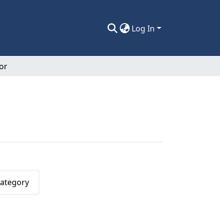
Log In
or
Category
uis Alberto"