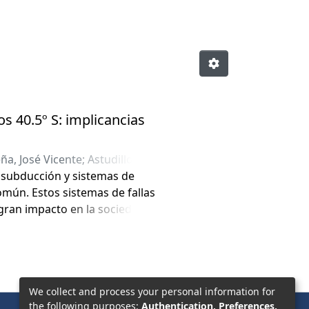
os 40.5º S: implicancias
ña, José Vicente
;
Astudillo
e subducción y sistemas de
común. Estos sistemas de fallas
ran impacto en la sociedad. El
vas dextrales, desarrollado en
cida por la convergencia
 del comportamiento a escala
ación que guarda su evolución
We collect and process your personal information for
the following purposes:
Authentication, Preferences,
mas de relieve glaciar