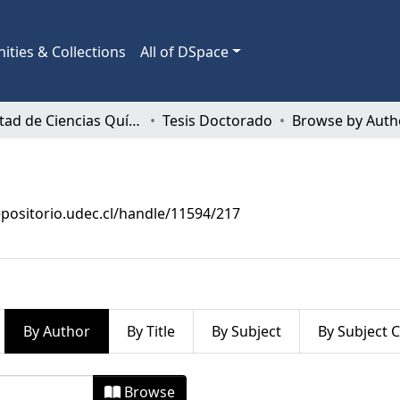
ties & Collections
All of DSpace
Facultad de Ciencias Químicas
Tesis Doctorado
Browse by Auth
epositorio.udec.cl/handle/11594/217
By Author
By Title
By Subject
By Subject 
by Author "Astudillo Sotomayor, L
Browse