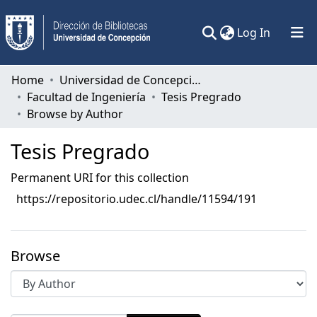
(current)
Log In
Communities & Collections
Home
Universidad de Concepción
Facultad de Ingeniería
Tesis Pregrado
All of DSpace
Browse by Author
Tesis Pregrado
Permanent URI for this collection
https://repositorio.udec.cl/handle/11594/191
Browse