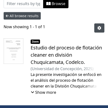
Browsing Tesis Pregrado by Author "Acu
Browse
All browse results
Now showing
1 - 1 of 1
Item
Estudio del proceso de flotación
cleaner en división
Chuquicamata, Codelco.
(
Universidad de Concepción
,
2025
)
Acuña Cares, Matías Ignacio
La presente investigación se enfocó en
;
Ramírez
Madrid, Andrés David
el análisis del proceso de flotación
cleaner en la División Chuquicamata de
CODELCO, con el objetivo principal de
Show more
maximizar la recuperación de cobre y
optimizar los parámetros operacionales