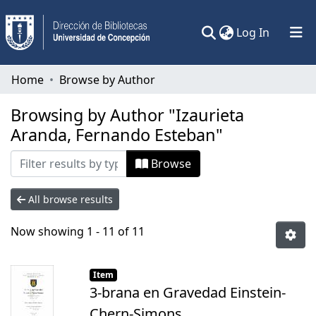
(current)
Log In
Communities & Collections
Home
Browse by Author
All of DSpace
Browsing by Author "Izaurieta
Aranda, Fernando Esteban"
Browse
All browse results
Now showing
1 - 11 of 11
Item
3-brana en Gravedad Einstein-
Chern-Simons.