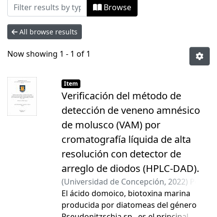
Browsing Tesis Pregrado by Subject "Á
Browse
All browse results
Now showing
1 - 1 of 1
Item
Verificación del método de
detección de veneno amnésico
de molusco (VAM) por
cromatografía líquida de alta
resolución con detector de
arreglo de diodos (HPLC-DAD).
(
Universidad de Concepción
,
2022
)
Peña
Vásquez, Francisco Javier
El ácido domoico, biotoxina marina
;
Astuya
Villalón, Allisson Patsy
producida por diatomeas del género
;
Aballay González,
Ambbar Estefanía
Pseudonitzschia sp., es el principal