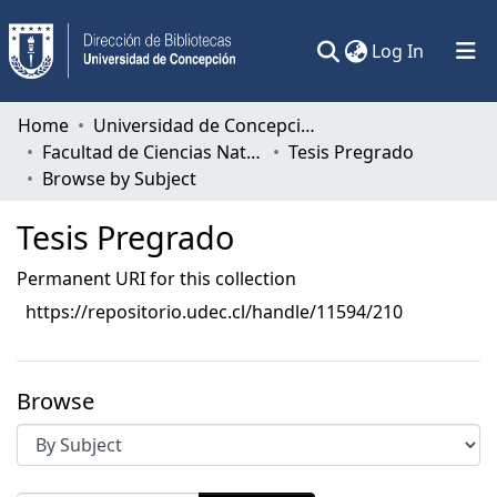
(current)
Log In
Communities & Collections
Home
Universidad de Concepción
Facultad de Ciencias Naturales y Oceanográficas
Tesis Pregrado
All of DSpace
Browse by Subject
Tesis Pregrado
Permanent URI for this collection
https://repositorio.udec.cl/handle/11594/210
Browse