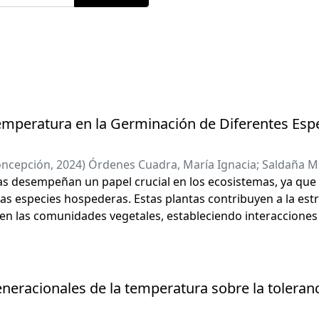
emperatura en la Germinación de Diferentes Espec
oncepción
,
2024
)
Órdenes Cuadra, María Ignacia
;
Saldaña Me
itas desempeñan un papel crucial en los ecosistemas, ya qu
las especies hospederas. Estas plantas contribuyen a la est
 en las comunidades vegetales, estableciendo interacciones 
e el microclima es un factor determinante. Su capacidad p
e se adhieren resalta su notable capacidad de dispersión y 
icas. Además, la diversidad de las briofitas está influencia
vas con las que cohabitan, así como por la disponibilidad d
neracionales de la temperatura sobre la toleranc
una etapa crítica para los musgos epífitos, ya que las cond
dor pueden determinar su respuesta a las variaciones térmi