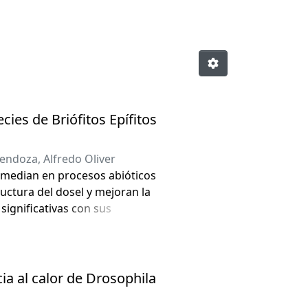
ies de Briófitos Epífitos
ndoza, Alfredo Oliver
e median en procesos abióticos
ructura del dosel y mejoran la
significativas con sus
ara adaptarse a las condiciones
adaptación a diversas
da por la variedad de especies
e microhábitats favorables.
ia al calor de Drosophila
iciones microclimáticas que
cas. Este estudio comparativo