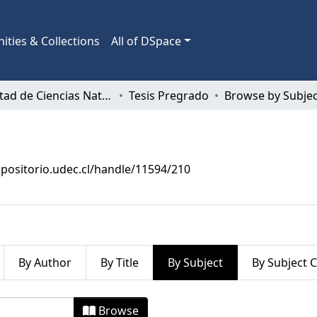
ties & Collections
All of DSpace
Facultad de Ciencias Naturales y Oceanográficas
Tesis Pregrado
Browse by Subjec
epositorio.udec.cl/handle/11594/210
By Author
By Title
By Subject
By Subject 
y Subject "Adaptación (Biología)"
Browse