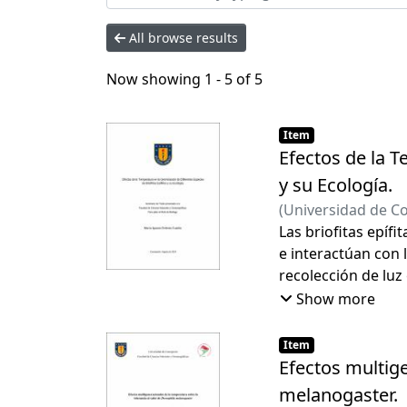
All browse results
Now showing
1 - 5 of 5
Item
Efectos de la T
y su Ecología.
(
Universidad de C
Las briofitas epíf
e interactúan con 
recolección de luz
hospedantes, dond
Show more
del sustrato al qu
condiciones ecológ
Item
arbóreas y arbusti
Efectos multige
La germinación es 
melanogaster.
ofrece el hospeda