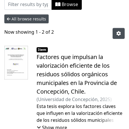
Browsing Tesis Magíster by Subject "ALI
Browse
All browse results
Now showing
1 - 2 of 2
Item
Factores que impulsan la
valorización eficiente de los
residuos sólidos orgánicos
municipales en la Provincia de
Concepción, Chile.
(
Universidad de Concepción
,
2025
)
Griffin, Flora Michelle
Esta tesis explora los factores claves
;
Salgado Vargas,
Marcela Andrea
que influyen en la valorización eficiente
de los residuos sólidos municipales
orgánicos (RSMO) en la Provincia de
Show more