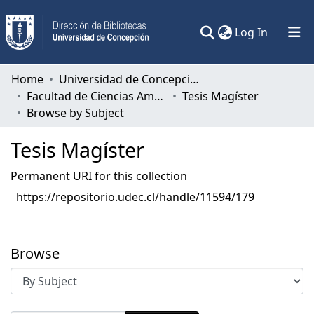
(current)
Log In
Communities & Collections
Home
Universidad de Concepción
Facultad de Ciencias Ambientales
Tesis Magíster
All of DSpace
Browse by Subject
Tesis Magíster
Permanent URI for this collection
https://repositorio.udec.cl/handle/11594/179
Browse