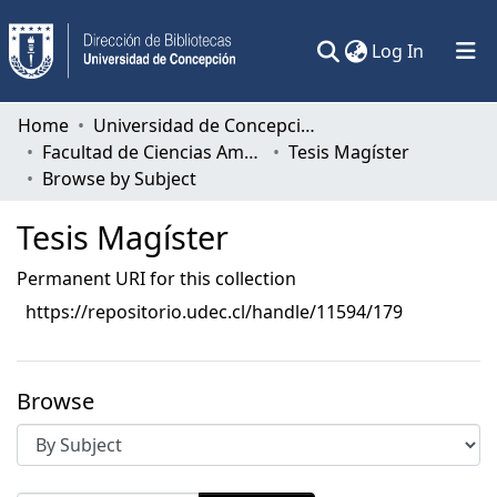
(current)
Log In
Communities & Collections
Home
Universidad de Concepción
Facultad de Ciencias Ambientales
Tesis Magíster
All of DSpace
Browse by Subject
Tesis Magíster
Permanent URI for this collection
https://repositorio.udec.cl/handle/11594/179
Browse