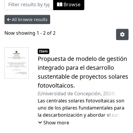
Browsing Tesis Magíster by Subject "Ad
Browse
All browse results
Now showing
1 - 2 of 2
Item
Propuesta de modelo de gestión
integrado para el desarrollo
sustentable de proyectos solares
fotovoltaicos.
(
Universidad de Concepción
,
2024
)
González Valdes, Paula Andrea
Las centrales solares fotovoltaicas son
;
Jiménez
del Río, Jorge Rodrigo
uno de los pilares fundamentales para
la descarbonización y abordar el cambio
climático gracias a su capacidad de
Show more
generar energía limpia y renovable. Sin