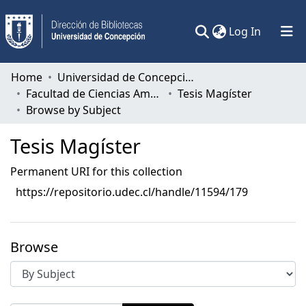
(current)
Log In
Communities & Collections
Home
Universidad de Concepción
Facultad de Ciencias Ambientales
Tesis Magíster
All of DSpace
Browse by Subject
Tesis Magíster
Permanent URI for this collection
https://repositorio.udec.cl/handle/11594/179
Browse