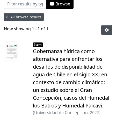
Browsing Tesis Magíster by Subject "A
Browse
All browse results
Now showing
1 - 1 of 1
Item
Gobernanza hídrica como
alternativa para enfrentar los
desafíos de disponibilidad de
agua de Chile en el siglo XXI en
contexto de cambio climático:
un estudio sobre el Gran
Concepción, casos del Humedal
los Batros y Humedal Paicaví.
(
Universidad de Concepción
,
2022
)