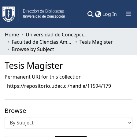
(current)
Log In
Communities & Collections
Home
Universidad de Concepción
Facultad de Ciencias Ambientales
Tesis Magíster
All of DSpace
Browse by Subject
Tesis Magíster
Permanent URI for this collection
https://repositorio.udec.cl/handle/11594/179
Browse