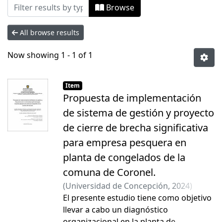
Browsing Tesis Magíster by Subject "B
Browse
All browse results
Now showing
1 - 1 of 1
Item
Propuesta de implementación
de sistema de gestión y proyecto
de cierre de brecha significativa
para empresa pesquera en
planta de congelados de la
comuna de Coronel.
(
Universidad de Concepción
,
2024
)
Rodriguez Delgado, Gloria Andrea
El presente estudio tiene como objetivo
;
Gutiérrez Henríquez, Manuel Tolindor
llevar a cabo un diagnóstico
;
Casas León, Yannay
organizacional en la planta de