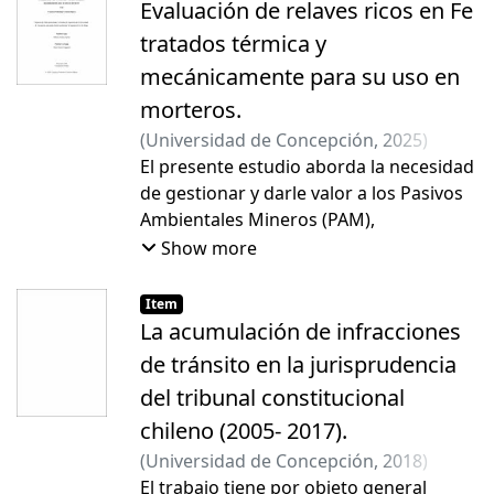
Evaluación de relaves ricos en Fe
tratados térmica y
mecánicamente para su uso en
morteros.
(
Universidad de Concepción
,
2025
)
Carmona Opazo, Francisca Valentina
El presente estudio aborda la necesidad
;
Gómez Espina, Roberto
de gestionar y darle valor a los Pasivos
Ambientales Mineros (PAM),
concentrado en el análisis de los relaves
Show more
ricos en hierro generados por la
industria minera chilena, cuya
Item
acumulación representa un desafío
La acumulación de infracciones
logístico, ambiental y económico. Bajo el
de tránsito en la jurisprudencia
término de economía circular y
del tribunal constitucional
simbiosis industrial, esta investigación
chileno (2005- 2017).
tuvo como propósito demostrar la
factibilidad técnica de transformar
(
Universidad de Concepción
,
2018
)
estos residuos mediante procesos de
Farías Torres, Pamela Aileen
El trabajo tiene por objeto general
;
Maturana