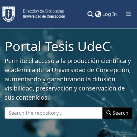
(current)
Log In
Communities & Collections
Portal Tesis UdeC
All of DSpace
Statistics
Permite el acceso a la producción científica y
académica de la Universidad de Concepción,
aumentando y garantizando la difusión,
visibilidad, preservación y conservación de
sus contenidos.
Search