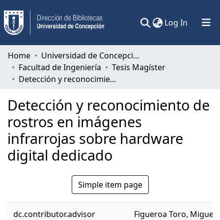
(current)
Log In
Communities & Collections
Home
Universidad de Concepción
Facultad de Ingeniería
Tesis Magíster
All of DSpace
Detección y reconocimiento de rostros en imágenes infrarrojas sobre hardware digital dedicado
Statistics
Detección y reconocimiento de
rostros en imágenes
infrarrojas sobre hardware
digital dedicado
Simple item page
dc.contributor.advisor
Figueroa Toro, Miguel 