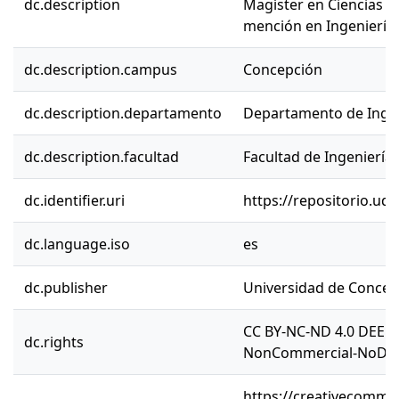
dc.description
Magíster en Ciencias de
mención en Ingeniería E
dc.description.campus
Concepción
dc.description.departamento
Departamento de Ingeni
dc.description.facultad
Facultad de Ingeniería
dc.identifier.uri
https://repositorio.ud
dc.language.iso
es
dc.publisher
Universidad de Concep
CC BY-NC-ND 4.0 DEED 
dc.rights
NonCommercial-NoDeriv
https://creativecommon