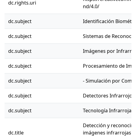
dc.rights.uri
nd/4.0/
dc.subject
Identificación Biométri
dc.subject
Sistemas de Reconoci
dc.subject
Imágenes por Infrarro
dc.subject
Procesamiento de Ima
dc.subject
- Simulación por Comp
dc.subject
Detectores Infrarrojos
dc.subject
Tecnología Infrarroja
Detección y reconocimi
dc.title
imágenes infrarrojas s