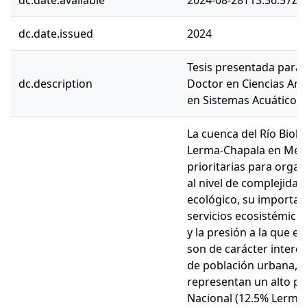
dc.date.available
2024-08-28T13:36:57Z
dc.date.issued
2024
Tesis presentada para 
dc.description
Doctor en Ciencias Am
en Sistemas Acuáticos 
La cuenca del Río Biobí
Lerma-Chapala en Méxi
prioritarias para organ
al nivel de complejidad
ecológico, su importanc
servicios ecosistémico
y la presión a la que 
son de carácter intercu
de población urbana, ru
representan un alto po
Nacional (12.5% Lerma-