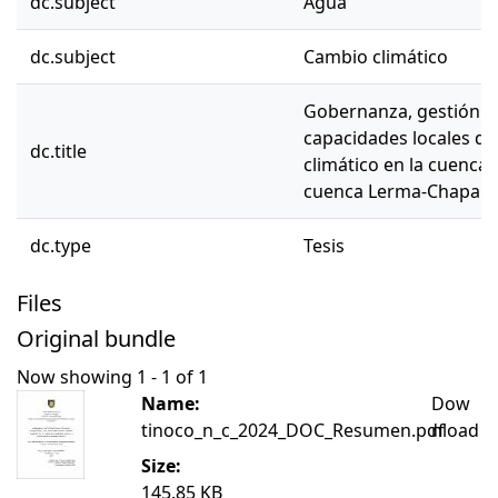
dc.subject
Agua
dc.subject
Cambio climático
Gobernanza, gestión in
capacidades locales de
dc.title
climático en la cuenca d
cuenca Lerma-Chapala,
dc.type
Tesis
Files
Original bundle
Now showing
1 - 1 of 1
Name:
Dow
tinoco_n_c_2024_DOC_Resumen.pdf
nload
Size:
145.85 KB