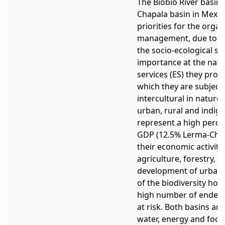
The Biobío River basin 
Chapala basin in Mexic
priorities for the organ
management, due to the
the socio-ecological sy
importance at the nati
services (ES) they prov
which they are subject
intercultural in nature
urban, rural and indig
represent a high perce
GDP (12.5% Lerma-Chap
their economic activiti
agriculture, forestry, 
development of urban c
of the biodiversity hot
high number of endemi
at risk. Both basins are
water, energy and food