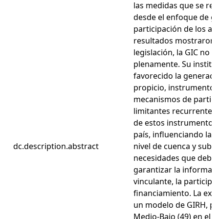
las medidas que se re
desde el enfoque de g
participación de los ac
resultados mostraron q
legislación, la GIC no
plenamente. Su institu
favorecido la generaci
propicio, instrumentos
mecanismos de partici
limitantes recurrentes 
de estos instrumentos y
país, influenciando la p
dc.description.abstract
nivel de cuenca y subcu
necesidades que debe
garantizar la informaci
vinculante, la participa
financiamiento. La ex
un modelo de GIRH, pr
Medio-Bajo (49) en el O