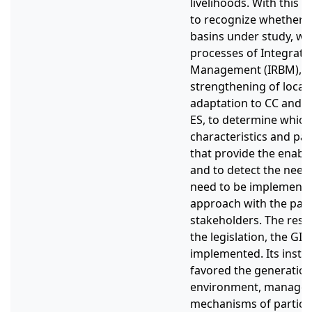
livelihoods. With this a
to recognize whether t
basins under study, wit
processes of Integrat
Management (IRBM), ha
strengthening of local 
adaptation to CC and f
ES, to determine which 
characteristics and pa
that provide the enabli
and to detect the nee
need to be implement
approach with the parti
stakeholders. The resu
the legislation, the GIC
implemented. Its instit
favored the generation
environment, managem
mechanisms of particip