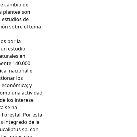
ste cambio de
s plantea son
n estudios de
ción sobre el tema
os por la
 un estudio
aturales en
mente 140.000
ica, nacional e
tionar los
d económica; y
como una actividad
de los interese
ca se ha
Forestal. Por esta
is integrado de la
ucaliptus sp. con
 las zonas con