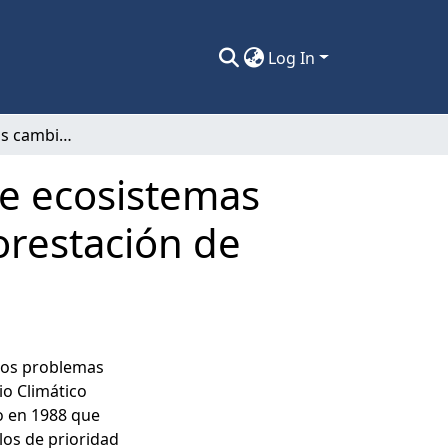
Log In
Evaluación de los cambios estructurales de ecosistemas microbianos edáficos provocados por la forestación de praderas uruguayas.
de ecosistemas
orestación de
 los problemas
o Climático
do en 1988 que
los de prioridad