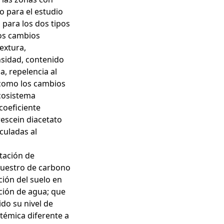
o para el estudio
 para los dos tipos
los cambios
extura,
nsidad, contenido
, repelencia al
í como los cambios
ecosistema
coeficiente
rescein diacetato
nculadas al
tación de
ecuestro de carbono
ción del suelo en
ción de agua; que
do su nivel de
témica diferente a