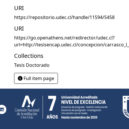
URI
https://repositorio.udec.cl/handle/11594/5458
URI
https://go.openathens.net/redirector/udec.cl?
url=http://tesisencap.udec.cl/concepcion/carrasco_l_
Collections
Tesis Doctorado
Full item page