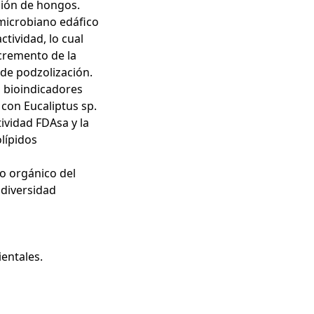
ción de hongos.
microbiano edáfico
ctividad, lo cual
ncremento de la
 de podzolización.
 bioindicadores
con Eucaliptus sp.
tividad FDAsa y la
lípidos
o orgánico del
odiversidad
entales.