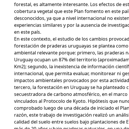
forestal, es altamente interesante. Los efectos de e
cobertura vegetal que este Plan fomento en este paí
desconocidos, ya que a nivel internacional no existe
experiencias similares y por la ausencia de investiga
en este país.
En este contexto, el estudio de los cambios provocad
forestación de praderas uruguayas se plantea como
ambiental relevante porque: primero, las praderas n
Uruguay ocupan un 87% del territorio (aproximada
Km2); segundo, la inexistencia de información científ
internacional, que permita evaluar, monitorear ni ges
impactos ambientales provocados por esta activida
tercero, la forestación en Uruguay se ha planteado 
secuestradora de carbono atmosférico, en el marco 
vinculados al Protocolo de Kyoto. Hipótesis que nun
comprobado luego de una década de iniciado el Plan 
razón, este trabajo de investigación realizó un anális
calidad del suelo entre suelos bajo plantaciones de E
más de 20 años y bajo praderas naturales, en una de