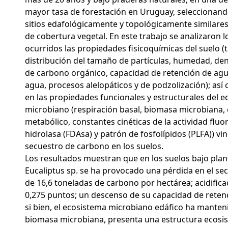
mayor tasa de forestación en Uruguay, seleccionand
sitios edafológicamente y topológicamente similares
de cobertura vegetal. En este trabajo se analizaron 
ocurridos las propiedades fisicoquímicas del suelo (t
distribución del tamaño de partículas, humedad, de
de carbono orgánico, capacidad de retención de agua
agua, procesos alelopáticos y de podzolización); as
en las propiedades funcionales y estructurales del 
microbiano (respiración basal, biomasa microbiana, 
metabólico, constantes cinéticas de la actividad fluo
hidrolasa (FDAsa) y patrón de fosfolípidos (PLFA)) vi
secuestro de carbono en los suelos.
Los resultados muestran que en los suelos bajo plan
Eucaliptus sp. se ha provocado una pérdida en el s
de 16,6 toneladas de carbono por hectárea; acidifica
0,275 puntos; un descenso de su capacidad de reten
si bien, el ecosistema microbiano edáfico ha manteni
biomasa microbiana, presenta una estructura ecosis