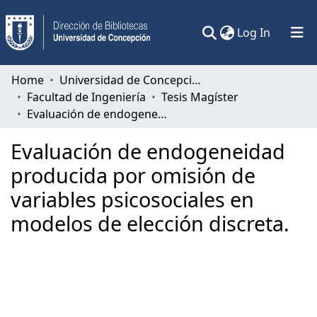
(current)
Log In
Communities & Collections
Home
Universidad de Concepción
Facultad de Ingeniería
Tesis Magíster
All of DSpace
Evaluación de endogeneidad producida por omisión de variables psicosociales en modelos de elección discreta.
Statistics
Evaluación de endogeneidad
producida por omisión de
variables psicosociales en
modelos de elección discreta.