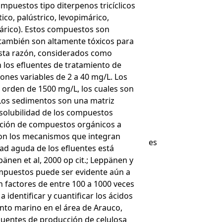
mpuestos tipo diterpenos tricíclicos
tico, palústrico, levopimárico,
márico). Estos compuestos son
 también son altamente tóxicos para
esta razón, considerados como
En los efluentes de tratamiento de
ones variables de 2 a 40 mg/L. Los
 orden de 1500 mg/L, los cuales son
 Los sedimentos son una matriz
 solubilidad de los compuestos
rción de compuestos orgánicos a
son los mecanismos que integran
es
ad aguda de los efluentes está
pänen et al, 2000 op cit.; Leppänen y
compuestos puede ser evidente aún a
 factores de entre 100 a 1000 veces
 identificar y cuantificar los ácidos
nto marino en el área de Arauco,
luentes de producción de celulosa