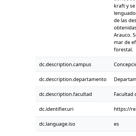
kraft y s
lenguados
de las de
obtenidas
Arauco. S
mar de ef
forestal.
dc.description.campus
Concepci
dc.description.departamento
Departam
dc.description.facultad
Facultad 
dc.identifier.uri
https://r
dc.language.iso
es