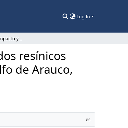
Log In
Evaluación del impacto y efecto de los ácidos resínicos sobre sedimento marino y peces en el Golfo de Arauco, Chile.
dos resínicos
lfo de Arauco,
es