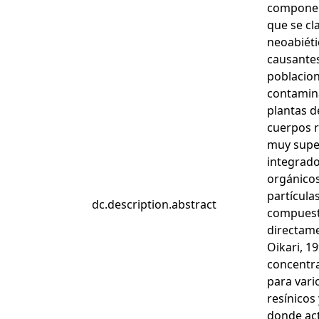
component
que se cla
neoabiéti
causantes
poblacion
contamina
plantas d
cuerpos r
muy super
integrado
orgánicos
partícula
dc.description.abstract
compuesto
directame
Oikari, 1
concentra
para vari
resínicos
donde act