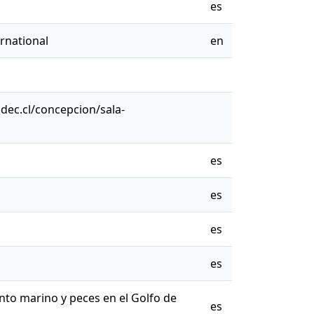
es
rnational
en
udec.cl/concepcion/sala-
es
es
es
es
nto marino y peces en el Golfo de
es