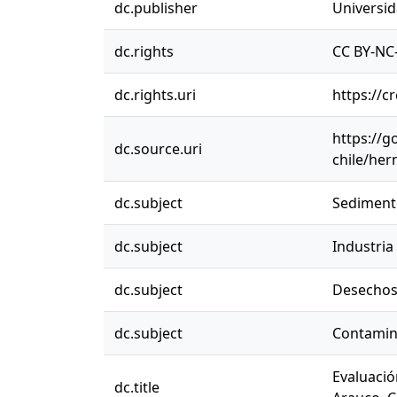
dc.publisher
Universi
dc.rights
CC BY-NC-
dc.rights.uri
https://c
https://g
dc.source.uri
chile/her
dc.subject
Sedimento
dc.subject
Industria
dc.subject
Desechos 
dc.subject
Contamin
Evaluació
dc.title