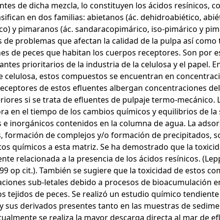
es de dicha mezcla, lo constituyen los ácidos resínicos, co
sifican en dos familias: abietanos (ác. dehidroabiético, abié
co) y pimaranos (ác. sandaracopimárico, iso-pimárico y pi
 de problemas que afectan la calidad de la pulpa así como
es de peces que habitan los cuerpos receptores. Son por 
ntes prioritarios de la industria de la celulosa y el papel. 
e celulosa, estos compuestos se encuentran en concentraci
eceptores de estos efluentes albergan concentraciones del
iores si se trata de efluentes de pulpaje termo-mecánico.
ra en el tiempo de los cambios químicos y equilibrios de la
 e inorgánicos contenidos en la columna de agua. La adso
s, formación de complejos y/o formación de precipitados, 
s químicos a esta matriz. Se ha demostrado que la toxicid
nte relacionada a la presencia de los ácidos resínicos. (Lep
999 op cit.). También se sugiere que la toxicidad de estos 
ciones sub-letales debido a procesos de bioacumulación en
os tejidos de peces. Se realizó un estudio químico tendiente a
 y sus derivados presentes tanto en las muestras de sedime
ualmente se realiza la mayor descarga directa al mar de ef