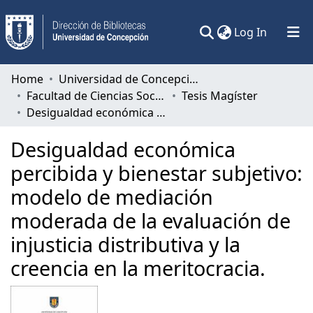
(current)
Log In
Communities & Collections
Home
Universidad de Concepción
Facultad de Ciencias Sociales
Tesis Magíster
All of DSpace
Desigualdad económica percibida y bienestar subjetivo: modelo de mediación moderada de la evaluación de injusticia distributiva y la creencia en la meritocracia.
Statistics
Desigualdad económica
percibida y bienestar subjetivo:
modelo de mediación
moderada de la evaluación de
injusticia distributiva y la
creencia en la meritocracia.