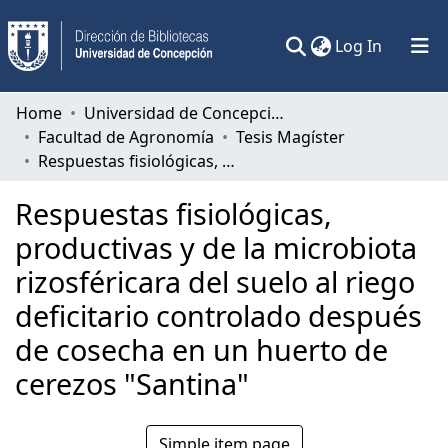
(current)
Log In
Communities & Collections
Home
Universidad de Concepción
Facultad de Agronomía
Tesis Magíster
All of DSpace
Respuestas fisiológicas, productivas y de la microbiota rizosféricara del suelo al riego deficitario controlado después de cosecha en un huerto de cerezos "Santina"
Statistics
Respuestas fisiológicas,
productivas y de la microbiota
rizosféricara del suelo al riego
deficitario controlado después
de cosecha en un huerto de
cerezos "Santina"
Simple item page