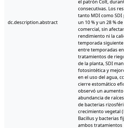
el patrón Colt, durant
consecutivas. Los res
tanto MDI como SDI pe
dc.description.abstract
un 10 % y un 28 % de a
comercial, sin afectar
rendimiento ni la calida
temporada siguiente. A 
entre temporadas en lo
tratamientos de riego 
de la planta, SDI mantu
fotosintética y mejoró l
en el uso del agua, co
cierre estomático efici
observó un aumento sig
abundancia de raíces f
de bacterias rizosféri
crecimiento vegetal (P
Bacillus y bacterias fi
ambos tratamientos RDC