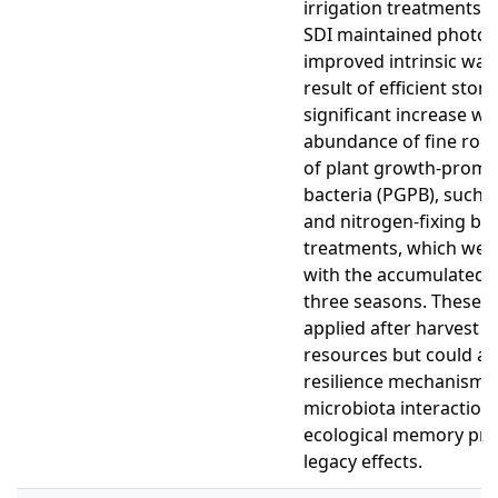
irrigation treatments o
SDI maintained photosy
improved intrinsic wate
result of efficient stom
significant increase wa
abundance of fine root
of plant growth-promo
bacteria (PGPB), such as
and nitrogen-fixing bac
treatments, which were
with the accumulated w
three seasons. These r
applied after harvest n
resources but could al
resilience mechanisms 
microbiota interaction,
ecological memory pro
legacy effects.