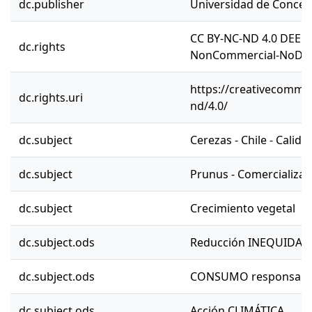
dc.publisher
Universidad de Concep
CC BY-NC-ND 4.0 DEED 
dc.rights
NonCommercial-NoDeriv
https://creativecommon
dc.rights.uri
nd/4.0/
dc.subject
Cerezas - Chile - Calida
dc.subject
Prunus - Comercializac
dc.subject
Crecimiento vegetal
dc.subject.ods
Reducción INEQUIDAD
dc.subject.ods
CONSUMO responsable
dc.subject.ods
Acción CLIMÁTICA