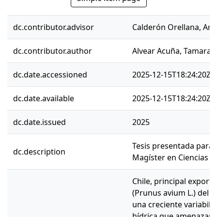
dc.contributor.advisor
Calderón Orellana, Art
dc.contributor.author
Alvear Acuña, Tamara 
dc.date.accessioned
2025-12-15T18:24:20Z
dc.date.available
2025-12-15T18:24:20Z
dc.date.issued
2025
Tesis presentada para 
dc.description
Magíster en Ciencias 
Chile, principal export
(Prunus avium L.) del h
una creciente variabili
hídrica que amenazan l