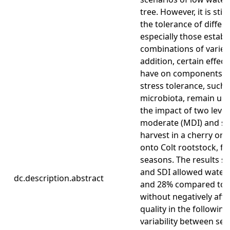
tree. However, it is stil
the tolerance of differ
especially those establ
combinations of variet
addition, certain effect
have on components as
stress tolerance, such
microbiota, remain unex
the impact of two levels
moderate (MDI) and sev
harvest in a cherry orch
onto Colt rootstock, fo
seasons. The results 
and SDI allowed water
dc.description.abstract
and 28% compared to c
without negatively affec
quality in the followin
variability between sea