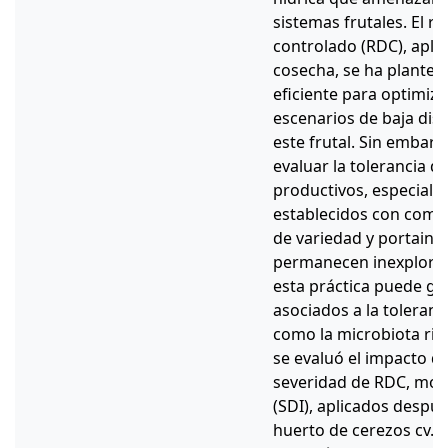
sistemas frutales. El ri
controlado (RDC), apli
cosecha, se ha plante
eficiente para optimiza
escenarios de baja disp
este frutal. Sin embarg
evaluar la tolerancia d
productivos, especialm
establecidos con combi
de variedad y portainj
permanecen inexplorad
esta práctica puede g
asociados a la toleranci
como la microbiota rizo
se evaluó el impacto de
severidad de RDC, mod
(SDI), aplicados despu
huerto de cerezos cv. ‘