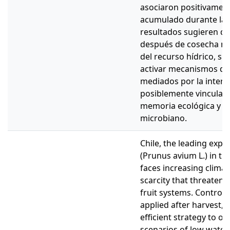
asociaron positivament
acumulado durante las
resultados sugieren qu
después de cosecha no
del recurso hídrico, s
activar mecanismos de r
mediados por la intera
posiblemente vinculad
memoria ecológica y e
microbiano.
Chile, the leading expo
(Prunus avium L.) in t
faces increasing climat
scarcity that threaten t
fruit systems. Controlle
applied after harvest,
efficient strategy to o
scenarios of low water av