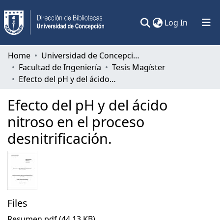
(current)
Log In
Communities & Collections
Home
Universidad de Concepción
Facultad de Ingeniería
Tesis Magíster
All of DSpace
Efecto del pH y del ácido nitroso en el proceso desnitrificación.
Statistics
Efecto del pH y del ácido
nitroso en el proceso
desnitrificación.
Files
Resumen.pdf
(44.13 KB)