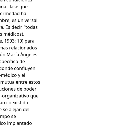
 una clase que
nfermedad ha
mbre, es universal
a. Es decir, “todas
os médicos),
e, 1993: 19) para
emas relacionados
gún María Ángeles
specífico de
 donde confluyen
-médico y el
a mutua entre estos
buciones de poder
o-organizativo que
han coexistido
 se alejan del
empo se
rico implantado