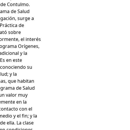
 de Contulmo.
rama de Salud
tigación, surge a
 Práctica de
rató sobre
ormente, el interés
 Programa Orígenes,
dicional y la
 Es en este
ra conociendo su
ud; y la
nas, que habitan
rograma de Salud
 un valor muy
emente en la
contacto con el
dio y el fin; y la
 ella. La clase
 en condiciones