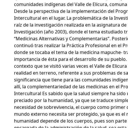
comunidades indígenas del Valle de Elicura, comuna
Desde la perspectiva de la implementación del Prog
Intercultural en el lugar. La problemática de la Inves
raíz de la investigación realizada en la asignatura de
Investigación (año 2003), donde el tema estudiado t
“Medicinas Alternativas y Complementarias”. Posteri
continuó tras realizar la Práctica Profesional en el
donde se tocaba el tema de la medicina mapuche- tra
importancia de ésta para el desarrollo de su pueblo.
contexto que se visitó varias veces el Valle de Elicu
realidad en terreno, referente a sus problemas de sal
significancia que tiene para las comunidades indíge
allí, la complementariedad de las medicinas en el P
Intercultural Es sabido que la salud siempre ha sido
preciado por la humanidad, ya que se traduce simpl
necesidad de sobrevivencia, el cuerpo como primer 
mundo externo necesita ser protegido, ya que es el me
humanidad depende de los cuerpos, pues son parte de
encargada de la administración de la salud, sea esta