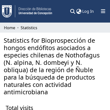
(current)
Log In
Communities & Collections
Home
Statistics
All of DSpace
Statistics for Bioprospección de
hongos endófitos asociados a
especies chilenas de Nothofagus
(N. alpina, N. dombeyi y N.
obliqua) de la región de Ñuble
para la búsqueda de productos
naturales con actividad
antimicrobiana
Total visits