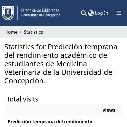
(current)
Log In
Communities & Collections
Home
Statistics
All of DSpace
Statistics for Predicción temprana
del rendimiento académico de
estudiantes de Medicina
Veterinaria de la Universidad de
Concepción.
Total visits
views
Predicción temprana del rendimiento