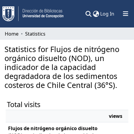
(current)
Log In
Communities & Collections
Home
Statistics
All of DSpace
Statistics for Flujos de nitrógeno
orgánico disuelto (NOD), un
indicador de la capacidad
degradadora de los sedimentos
costeros de Chile Central (36°S).
Total visits
views
Flujos de nitrógeno orgánico disuelto