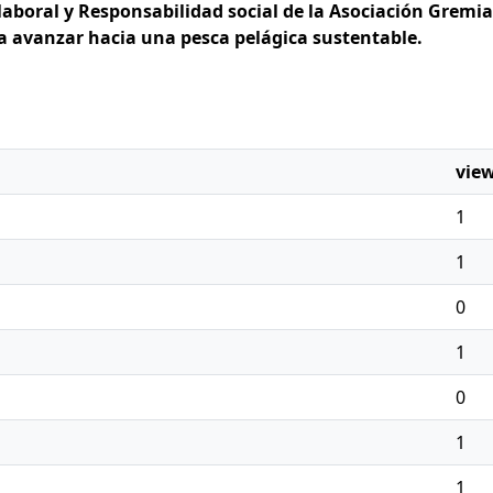
aboral y Responsabilidad social de la Asociación Gremia
ca avanzar hacia una pesca pelágica sustentable.
vie
1
1
0
1
0
1
1