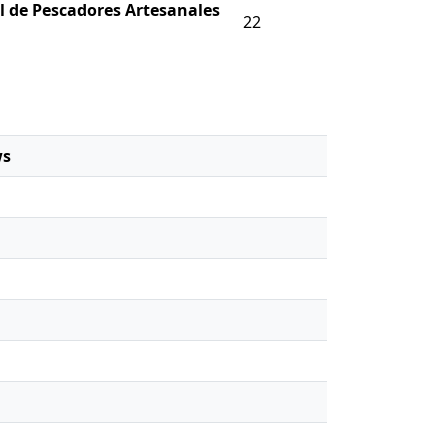
l de Pescadores Artesanales
22
ws