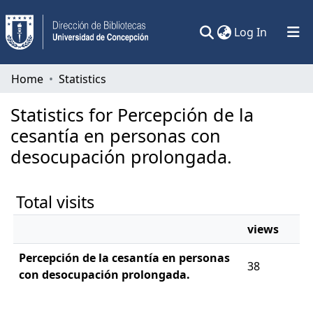
(current)
Log In
Communities & Collections
Home
Statistics
All of DSpace
Statistics for Percepción de la
cesantía en personas con
desocupación prolongada.
Total visits
views
Percepción de la cesantía en personas
38
con desocupación prolongada.