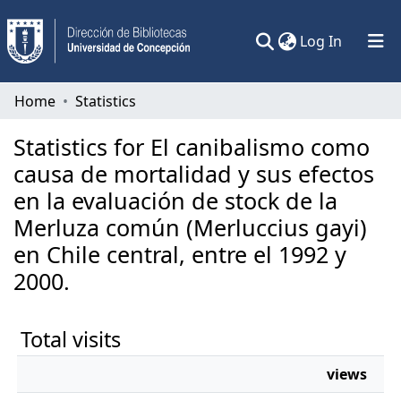
(current)
Log In
Communities & Collections
Home
Statistics
All of DSpace
Statistics for El canibalismo como
causa de mortalidad y sus efectos
en la evaluación de stock de la
Merluza común (Merluccius gayi)
en Chile central, entre el 1992 y
2000.
Total visits
views