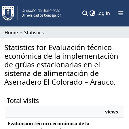
(current)
Log In
Communities & Collections
Home
Statistics
All of DSpace
Statistics for Evaluación técnico-
económica de la implementación
de grúas estacionarias en el
sistema de alimentación de
Aserradero El Colorado – Arauco.
Total visits
views
Evaluación técnico-económica de la