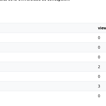
vie
0
0
0
2
0
3
0