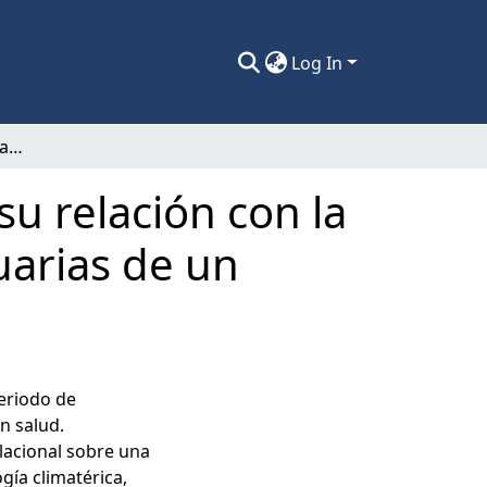
Log In
Percepción del funcionamiento familiar y su relación con la sintomatología climatérica en mujeres uruarias de un centro de salud de nivel primario
su relación con la
uarias de un
periodo de
n salud.
elacional sobre una
ía climatérica,