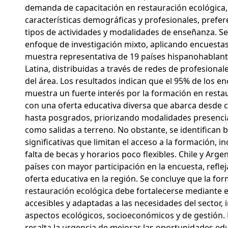
demanda de capacitación en restauración ecológica
características demográficas y profesionales, prefer
tipos de actividades y modalidades de enseñanza. Se 
enfoque de investigación mixto, aplicando encuestas
muestra representativa de 19 países hispanohablan
Latina, distribuidas a través de redes de profesional
del área. Los resultados indican que el 95% de los e
muestra un fuerte interés por la formación en resta
con una oferta educativa diversa que abarca desde 
hasta posgrados, priorizando modalidades presencial
como salidas a terreno. No obstante, se identifican 
significativas que limitan el acceso a la formación, i
falta de becas y horarios poco flexibles. Chile y Arge
países con mayor participación en la encuesta, refl
oferta educativa en la región. Se concluye que la fo
restauración ecológica debe fortalecerse mediante e
accesibles y adaptadas a las necesidades del sector,
aspectos ecológicos, socioeconómicos y de gestión. 
resalta la urgencia de mejorar las oportunidades ed