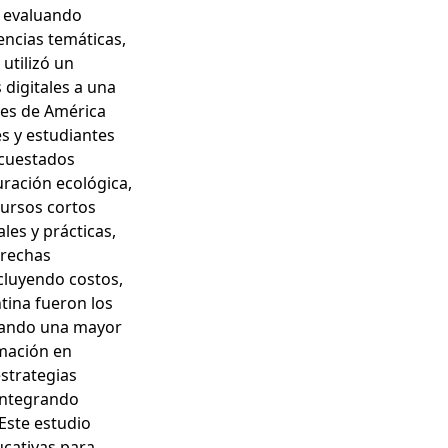
, evaluando
encias temáticas,
utilizó un
 digitales a una
tes de América
es y estudiantes
ncuestados
uración ecológica,
cursos cortos
es y prácticas,
brechas
ncluyendo costos,
ntina fueron los
ejando una mayor
rmación en
strategias
 integrando
Este estudio
ucativas para