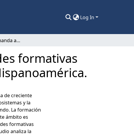
Log In
Análisis de la demanda actual de actividades formativas asociadas a la restauración ecológica en Hispanoamérica.
des formativas
 Hispanoamérica.
a de creciente
osistemas y la
undo. La formación
ste ámbito es
ades formativas
dio analiza la