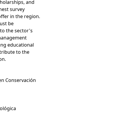
cholarships, and
ghest survey
ffer in the region.
must be
to the sector's
d management
ing educational
tribute to the
on.
 en Conservación
ológica