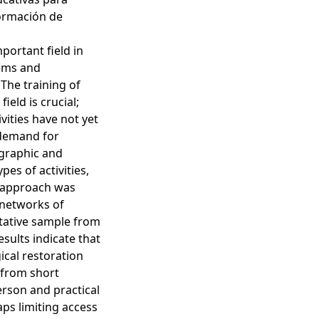
 formación de
portant field in
tems and
 The training of
eld is crucial;
ities have not yet
 demand for
ographic and
pes of activities,
h approach was
 networks of
ntative sample from
sults indicate that
ical restoration
g from short
erson and practical
aps limiting access