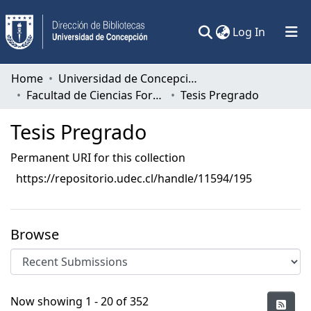
(current)
Log In
Communities & Collections
Home
Universidad de Concepción
Facultad de Ciencias Forestales
Tesis Pregrado
All of DSpace
Tesis Pregrado
Statistics
Permanent URI for this collection
https://repositorio.udec.cl/handle/11594/195
Browse
Recent Submissions
Now showing
1 - 20 of 352