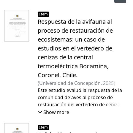
Item
Respuesta de la avifauna al
proceso de restauración de
ecosistemas: un caso de
estudios en el vertedero de
cenizas de la central
termoeléctrica Bocamina,
Coronel, Chile.
(
Universidad de Concepción
,
2025
)
Becker Campos, Mauricio Antonio
Este estudio evaluó la respuesta de la
;
Pizarro Pinochet, José Cristóbal
comunidad de aves al proceso de
restauración del vertedero de cenizas
de la central termoeléctrica Bocamina
Show more
(Coronel, Chile), un sitio intervenido por
actividades industriales. Se estudió el
Item