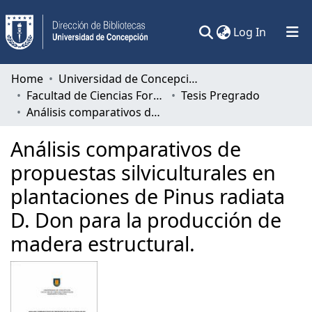
(current)
Log In
Communities & Collections
Home
Universidad de Concepción
Facultad de Ciencias Forestales
Tesis Pregrado
All of DSpace
Análisis comparativos de propuestas silviculturales en plantaciones de Pinus radiata D. Don para la producción de madera estructural.
Statistics
Análisis comparativos de
propuestas silviculturales en
plantaciones de Pinus radiata
D. Don para la producción de
madera estructural.