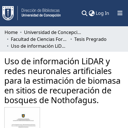
(current)
Log In
Communities & Collections
Home
Universidad de Concepción
Facultad de Ciencias Forestales
Tesis Pregrado
All of DSpace
Uso de información LiDAR y redes neuronales artificiales para la estimación de biomasa en sitios de recuperación de bosques de Nothofagus.
Statistics
Uso de información LiDAR y
redes neuronales artificiales
para la estimación de biomasa
en sitios de recuperación de
bosques de Nothofagus.