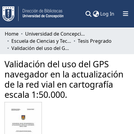
(current)
Log In
Communities & Collections
Home
Universidad de Concepción
Escuela de Ciencias y Tecnologías
Tesis Pregrado
All of DSpace
Validación del uso del GPS navegador en la actualización de la red vial en cartografía escala 1:50.000.
Statistics
Validación del uso del GPS
navegador en la actualización
de la red vial en cartografía
escala 1:50.000.