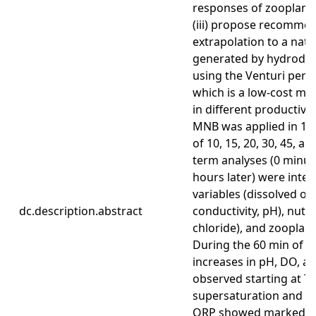
responses of zooplank
(iii) propose recommen
extrapolation to a natu
generated by hydrodyn
using the Venturi perf
which is a low-cost me
in different productiv
MNB was applied in 150
of 10, 15, 20, 30, 45, a
term analyses (0 minut
hours later) were inte
variables (dissolved o
dc.description.abstract
conductivity, pH), nutrie
chloride), and zooplan
During the 60 min of ap
increases in pH, DO, 
observed starting at T
supersaturation and su
ORP showed marked va