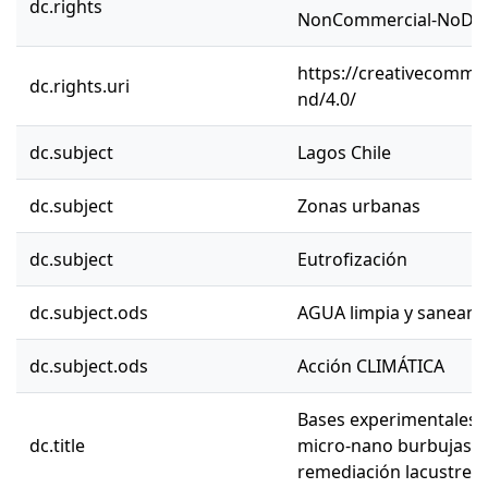
dc.rights
NonCommercial-NoDeriv
https://creativecommon
dc.rights.uri
nd/4.0/
dc.subject
Lagos Chile
dc.subject
Zonas urbanas
dc.subject
Eutrofización
dc.subject.ods
AGUA limpia y saneam
dc.subject.ods
Acción CLIMÁTICA
Bases experimentales pa
dc.title
micro-nano burbujas e
remediación lacustre.