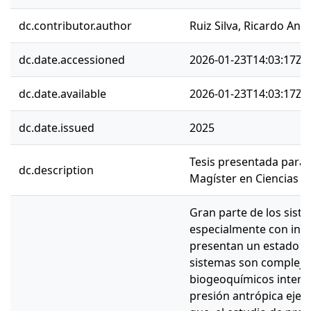
dc.contributor.author
Ruiz Silva, Ricardo Ant
dc.date.accessioned
2026-01-23T14:03:17Z
dc.date.available
2026-01-23T14:03:17Z
dc.date.issued
2025
Tesis presentada para 
dc.description
Magíster en Ciencias A
Gran parte de los siste
especialmente con infl
presentan un estado tró
sistemas son complejo
biogeoquímicos intern
presión antrópica ejerc