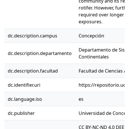
community and its repl
rotifer. However, furth
required over longer p
exposures.
dc.description.campus
Concepción
Departamento de Sist
dc.description.departamento
Continentales
dc.description.facultad
Facultad de Ciencias A
dc.identifier.uri
https://repositorio.ud
dc.language.iso
es
dc.publisher
Universidad de Concep
CC BY-NC-ND 4.0 DEED 