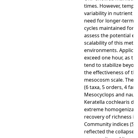
times. However, temper
variability in nutrient 
need for longer-term st
cycles maintained for 
assess the potential e
scalability of this meth
environments. Applicat
exceed one hour, as th
tend to stabilize beyon
the effectiveness of th
mesocosm scale. The 
(6 taxa, 5 orders, 4 fa
Mesocyclops and naupli
Keratella cochlearis do
extreme homogenizatio
recovery of richness in
Community indices (Sh
reflected the collapse o