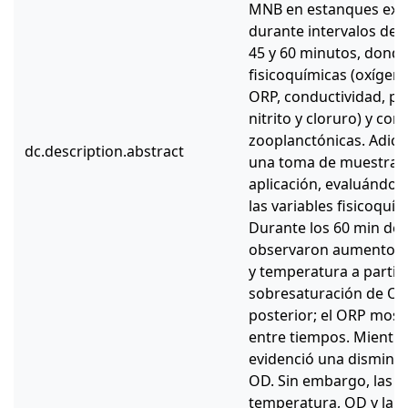
MNB en estanques expe
durante intervalos de t
45 y 60 minutos, donde
fisicoquímicas (oxígen
ORP, conductividad, pH)
nitrito y cloruro) y co
zooplanctónicas. Adici
dc.description.abstract
una toma de muestra 24
aplicación, evaluándos
las variables fisicoqu
Durante los 60 min de 
observaron aumentos s
y temperatura a partir
sobresaturación de OD 
posterior; el ORP mos
entre tiempos. Mientras
evidenció una disminuc
OD. Sin embargo, las f
temperatura, OD y la va