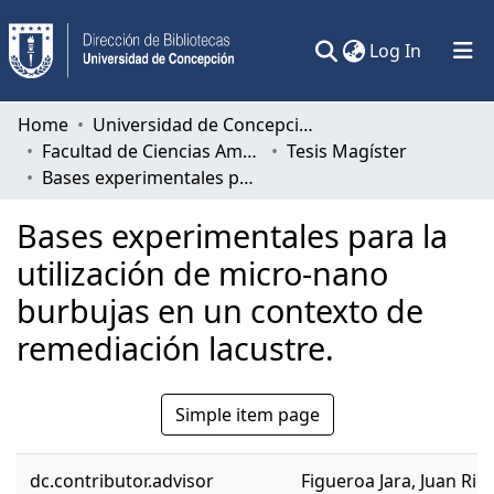
(current)
Log In
Communities & Collections
Home
Universidad de Concepción
Facultad de Ciencias Ambientales
Tesis Magíster
All of DSpace
Bases experimentales para la utilización de micro-nano burbujas en un contexto de remediación lacustre.
Statistics
Bases experimentales para la
utilización de micro-nano
burbujas en un contexto de
remediación lacustre.
Simple item page
dc.contributor.advisor
Figueroa Jara, Juan Ric