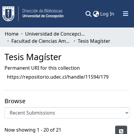
(current)
Log In
Communities & Collections
Home
Universidad de Concepción
Facultad de Ciencias Ambientales
Tesis Magíster
All of DSpace
Tesis Magíster
Statistics
Permanent URI for this collection
https://repositorio.udec.cl/handle/11594/179
Browse
Recent Submissions
Now showing
1 - 20 of 21