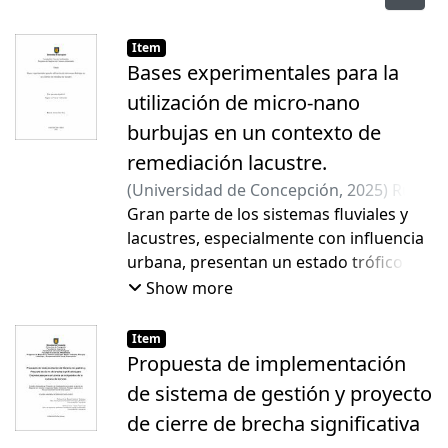
Item
Bases experimentales para la
utilización de micro-nano
burbujas en un contexto de
remediación lacustre.
(
Universidad de Concepción
,
2025
)
Ruiz
Silva, Ricardo Antonio
Gran parte de los sistemas fluviales y
;
Figueroa Jara,
Juan Ricardo
lacustres, especialmente con influencia
urbana, presentan un estado trófico
deficiente. Estos sistemas son
Show more
complejos y poseen procesos
biogeoquímicos internos más lentos
Item
que la presión antrópica ejercida sobre
Propuesta de implementación
ellos, por lo que, el estudio de procesos
de sistema de gestión y proyecto
de restauración internos se vuelve
de cierre de brecha significativa
urgente para la disponibilidad hídrica.