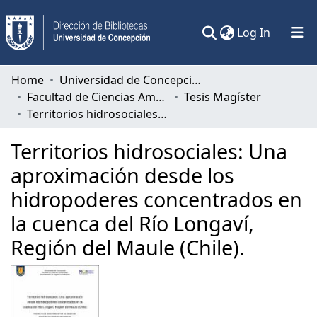
(current)
Log In
Communities & Collections
Home
Universidad de Concepción
Facultad de Ciencias Ambientales
Tesis Magíster
All of DSpace
Territorios hidrosociales: Una aproximación desde los hidropoderes concentrados en la cuenca del Río Longaví, Región del Maule (Chile).
Statistics
Territorios hidrosociales: Una
aproximación desde los
hidropoderes concentrados en
la cuenca del Río Longaví,
Región del Maule (Chile).