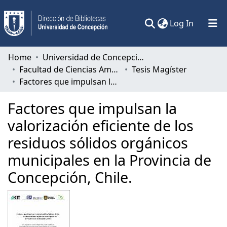
(current)
Log In
Communities & Collections
Home
Universidad de Concepción
Facultad de Ciencias Ambientales
Tesis Magíster
All of DSpace
Factores que impulsan la valorización eficiente de los residuos sólidos orgánicos municipales en la Provincia de Concepción, Chile.
Statistics
Factores que impulsan la
valorización eficiente de los
residuos sólidos orgánicos
municipales en la Provincia de
Concepción, Chile.