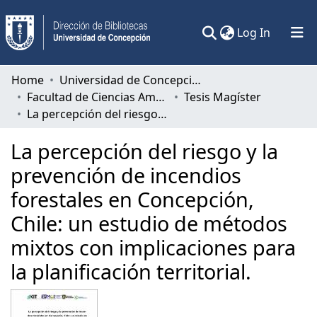
(current)
Log In
Communities & Collections
Home
Universidad de Concepción
Facultad de Ciencias Ambientales
Tesis Magíster
All of DSpace
La percepción del riesgo y la prevención de incendios forestales en Concepción, Chile: un estudio de métodos mixtos con implicaciones para la planificación territorial.
Statistics
La percepción del riesgo y la
prevención de incendios
forestales en Concepción,
Chile: un estudio de métodos
mixtos con implicaciones para
la planificación territorial.